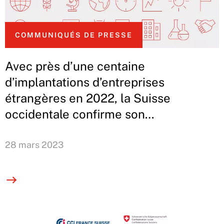
COMMUNIQUÉS DE PRESSE
Avec près d’une centaine
d’implantations d’entreprises
étrangères en 2022, la Suisse
occidentale confirme son
attractivité dans un contexte
international difficile
28 mars 2023