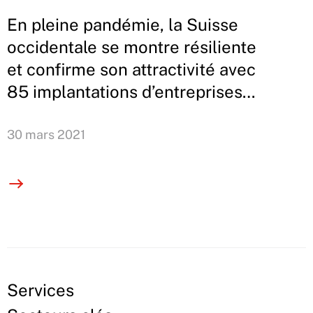
En pleine pandémie, la Suisse
occidentale se montre résiliente
et confirme son attractivité avec
85 implantations d’entreprises
étrangères en 2020. La Suisse
reste une valeur sûre pour les
30 mars 2021
investisseurs internationaux et
les perspectives sont
encourageantes
Services