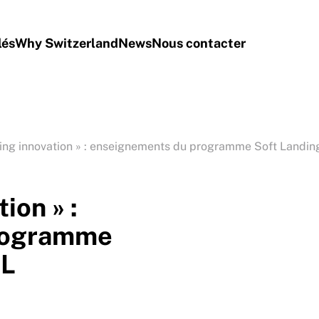
lés
Why Switzerland
News
Nous contacter
ting innovation » : enseignements du programme Soft Landin
ion » :
rogramme
FL