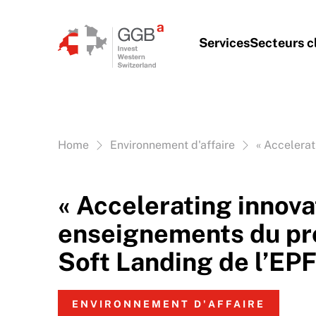
Aller au contenu
Services
Secteurs c
Vous êtes ici:
Home
Environnement d'affaire
« Accelera
« Accelerating innovat
enseignements du p
Soft Landing de l’EP
ENVIRONNEMENT D'AFFAIRE