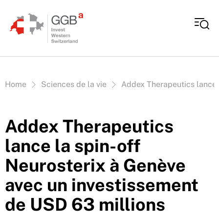
Aller au contenu
Vous êtes ici:
Home
Sciences de la vie
Addex Therapeutics lance l
Addex Therapeutics
lance la spin-off
Neurosterix à Genève
avec un investissement
de USD 63 millions