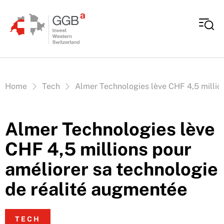
Aller au contenu
Vous êtes ici:
Home
Tech
Almer Technologies lève CHF 4,5 millio
Almer Technologies lève
CHF 4,5 millions pour
améliorer sa technologie
de réalité augmentée
TECH