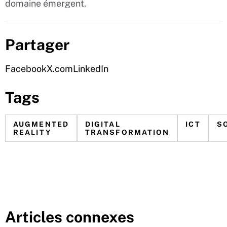
domaine émergent.
Partager
Facebook
X.com
LinkedIn
Tags
AUGMENTED
DIGITAL
ICT
S
REALITY
TRANSFORMATION
Articles connexes