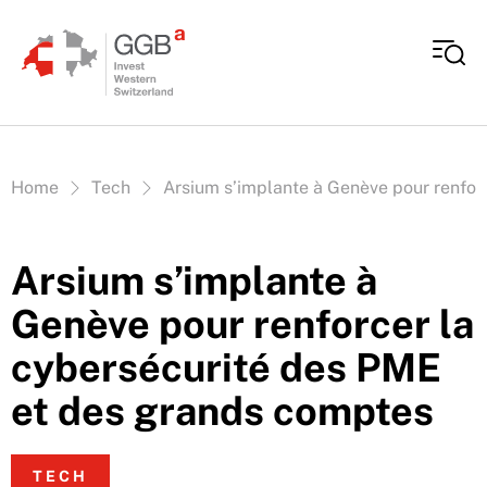
Aller au contenu
Vous êtes ici:
Home
Tech
Arsium s’implante à Genève pour renfor
Arsium s’implante à
Genève pour renforcer la
cybersécurité des PME
et des grands comptes
TECH