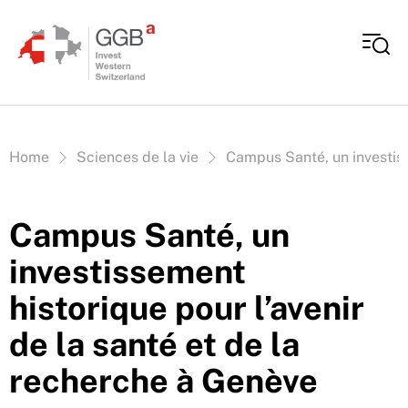
Aller au contenu
Vous êtes ici:
Home
Sciences de la vie
Campus Santé, un investiss
Campus Santé, un
investissement
historique pour l’avenir
de la santé et de la
recherche à Genève