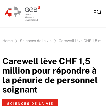
Aller au contenu
Vous êtes ici:
Home
Sciences de la vie
Carewell lève CHF 1,5 mill
Carewell lève CHF 1,5
million pour répondre à
la pénurie de personnel
soignant
SCIENCES DE LA VIE