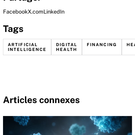
Facebook
X.com
LinkedIn
Tags
ARTIFICIAL
DIGITAL
FINANCING
HE
INTELLIGENCE
HEALTH
Articles connexes