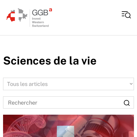
Aller au contenu
Sciences de la vie