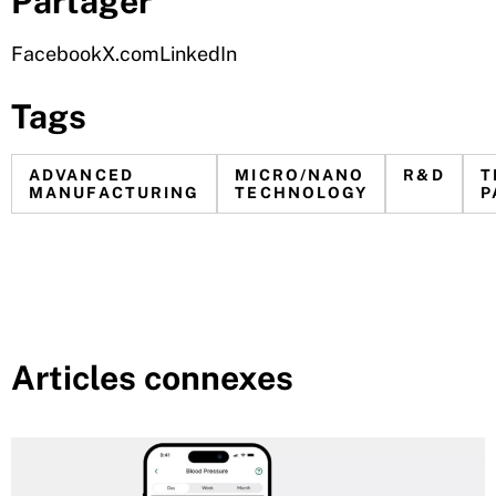
Partager
Facebook
X.com
LinkedIn
Tags
ADVANCED
MICRO/NANO
R&D
T
MANUFACTURING
TECHNOLOGY
P
Articles connexes