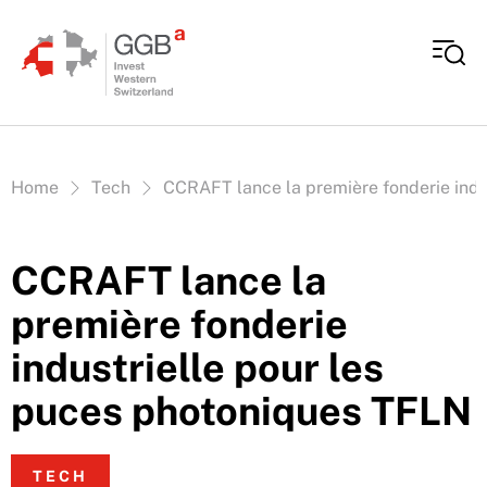
Aller au contenu
Vous êtes ici:
Home
Tech
CCRAFT lance la première fonderie indu
CCRAFT lance la
première fonderie
industrielle pour les
puces photoniques TFLN
TECH