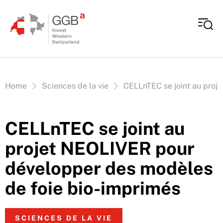
Aller au contenu
Vous êtes ici:
Home
Sciences de la vie
CELLnTEC se joint au proj
CELLnTEC se joint au
projet NEOLIVER pour
développer des modèles
de foie bio-imprimés
SCIENCES DE LA VIE