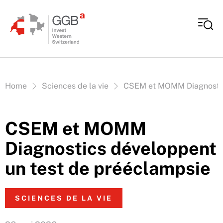
Aller au contenu
Vous êtes ici:
Home
Sciences de la vie
CSEM et MOMM Diagnostics
CSEM et MOMM
Diagnostics développent
un test de prééclampsie
SCIENCES DE LA VIE