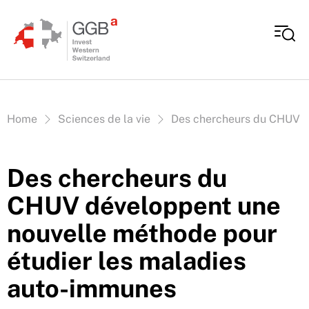
Aller au contenu
Vous êtes ici:
Home
Sciences de la vie
Des chercheurs du CHUV d
Des chercheurs du
CHUV développent une
nouvelle méthode pour
étudier les maladies
auto-immunes