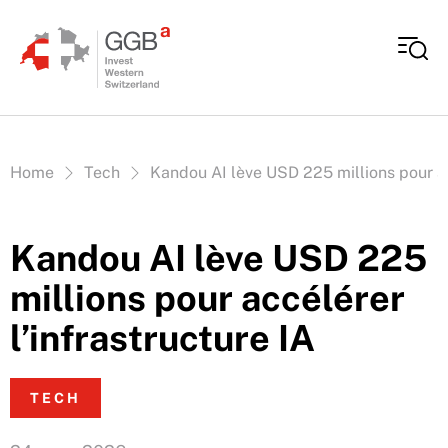
Aller au contenu
Vous êtes ici:
Home
Tech
Kandou AI lève USD 225 millions pour ac
Kandou AI lève USD 225
millions pour accélérer
l’infrastructure IA
TECH