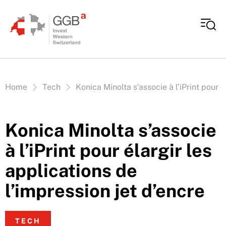
Aller au contenu
Vous êtes ici:
Home
Tech
Konica Minolta s’associe à l’iPrint pour é
Konica Minolta s’associe
à l’iPrint pour élargir les
applications de
l’impression jet d’encre
TECH