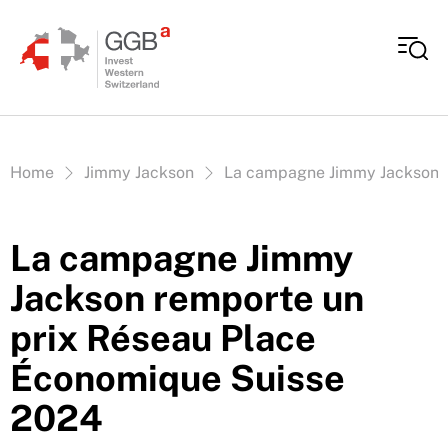
Aller au contenu
Vous êtes ici:
Home
Jimmy Jackson
La campagne Jimmy Jackson r
La campagne Jimmy
Jackson remporte un
prix Réseau Place
Économique Suisse
2024