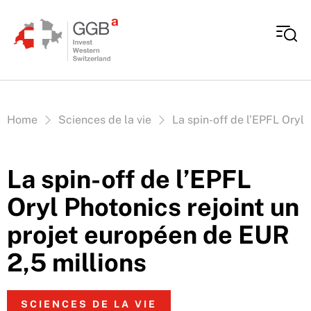
Aller au contenu
Vous êtes ici:
Home
Sciences de la vie
La spin-off de l’EPFL Oryl 
La spin-off de l’EPFL
Oryl Photonics rejoint un
projet européen de EUR
2,5 millions
SCIENCES DE LA VIE