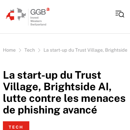
Aller au contenu
Vous êtes ici:
Home
Tech
La start-up du Trust Village, Brightside
La start-up du Trust
Village, Brightside AI,
lutte contre les menaces
de phishing avancé
TECH