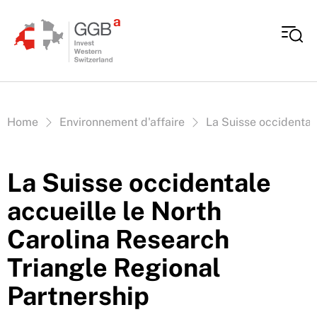
Aller au contenu
Vous êtes ici:
Home
Environnement d'affaire
La Suisse occidental
La Suisse occidentale
accueille le North
Carolina Research
Triangle Regional
Partnership