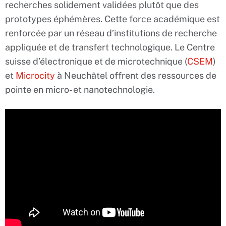
recherches solidement validées plutôt que des
prototypes éphémères. Cette force académique est
renforcée par un réseau d’institutions de recherche
appliquée et de transfert technologique. Le Centre
suisse d’électronique et de microtechnique (
CSEM
)
et
Microcity
à Neuchâtel offrent des ressources de
pointe en micro- et nanotechnologie.