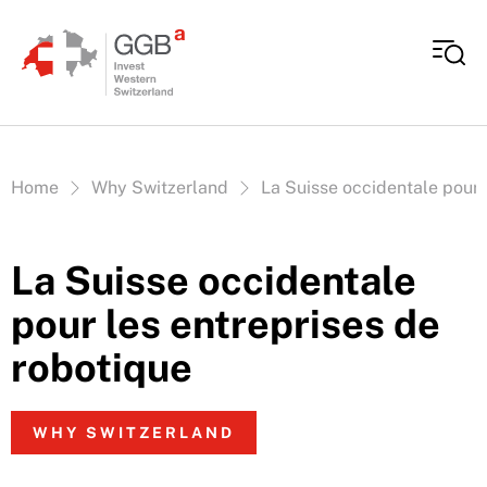
Aller au contenu
Vous êtes ici:
Home
Why Switzerland
La Suisse occidentale pour 
La Suisse occidentale
pour les entreprises de
robotique
WHY SWITZERLAND