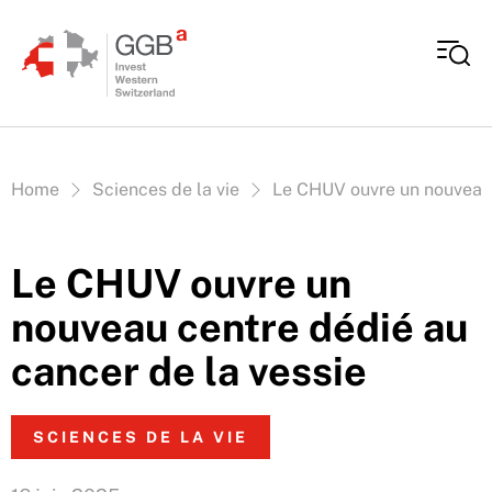
Aller au contenu
Vous êtes ici:
Home
Sciences de la vie
Le CHUV ouvre un nouveau 
Le CHUV ouvre un
nouveau centre dédié au
cancer de la vessie
SCIENCES DE LA VIE