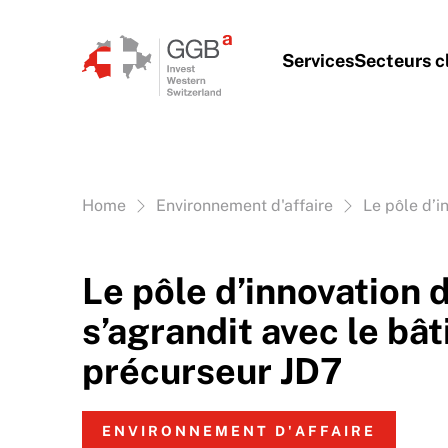
Aller au contenu
Services
Secteurs c
Vous êtes ici:
Home
Environnement d'affaire
Le pôle d’i
Le pôle d’innovation 
s’agrandit avec le bâ
précurseur JD7
ENVIRONNEMENT D'AFFAIRE