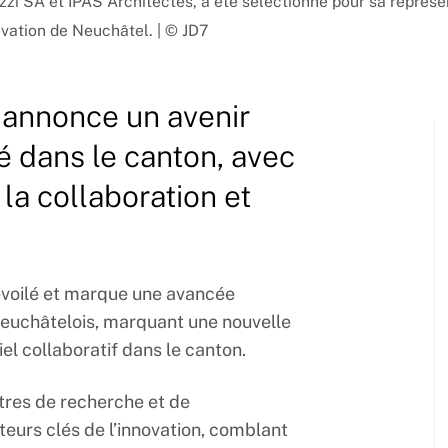
zzi SA et IPAS Architectes, a été sélectionné pour sa représe
ovation de Neuchâtel. | © JD7
 annonce un avenir
té dans le canton, avec
la collaboration et
dévoilé et marque une avancée
n neuchâtelois, marquant une nouvelle
el collaboratif dans le canton.
ntres de recherche et de
eurs clés de l’innovation, comblant