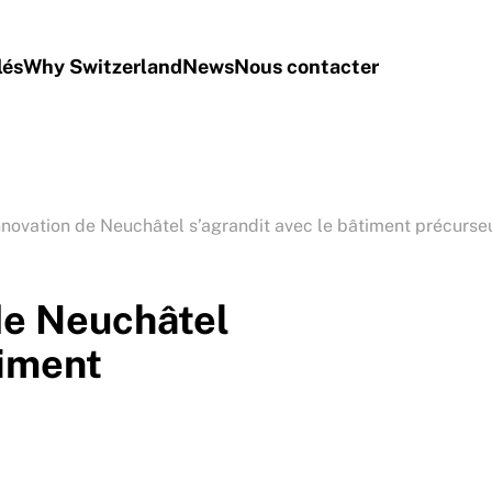
lés
Why Switzerland
News
Nous contacter
nnovation de Neuchâtel s’agrandit avec le bâtiment précurse
de Neuchâtel
timent