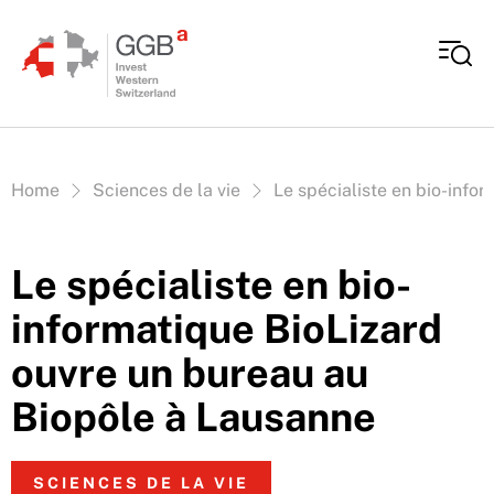
Aller au contenu
Vous êtes ici:
Home
Sciences de la vie
Le spécialiste en bio-info
Le spécialiste en bio-
informatique BioLizard
ouvre un bureau au
Biopôle à Lausanne
SCIENCES DE LA VIE