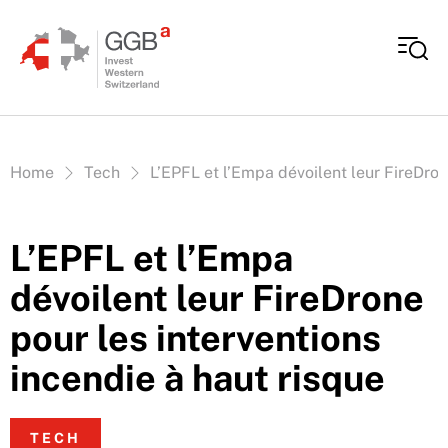
Aller au contenu
Vous êtes ici:
Home
Tech
L’EPFL et l’Empa dévoilent leur FireDron
L’EPFL et l’Empa
dévoilent leur FireDrone
pour les interventions
incendie à haut risque
TECH