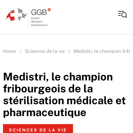
Aller au contenu
Vous êtes ici:
Home
Sciences de la vie
Medistri, le champion frib
Medistri, le champion
fribourgeois de la
stérilisation médicale et
pharmaceutique
SCIENCES DE LA VIE