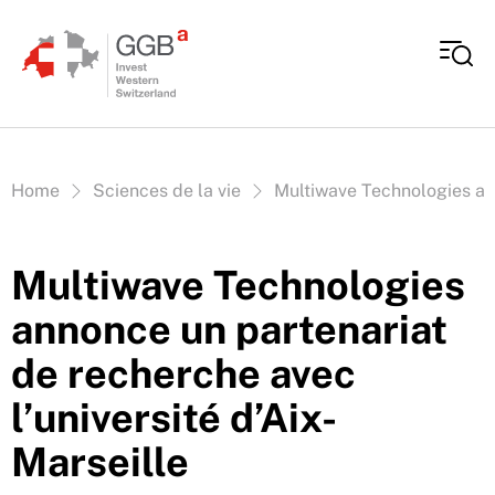
Aller au contenu
Vous êtes ici:
Home
Sciences de la vie
Multiwave Technologies ann
Multiwave Technologies
annonce un partenariat
de recherche avec
l’université d’Aix-
Marseille