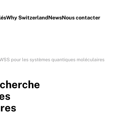
lés
Why Switzerland
News
Nous contacter
WSS pour les systèmes quantiques moléculaires
echerche
es
ires