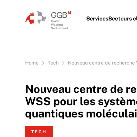
Aller au contenu
Services
Secteurs c
Vous êtes ici:
Home
Tech
Nouveau centre de recherche 
Nouveau centre de r
WSS pour les systèm
quantiques molécula
TECH