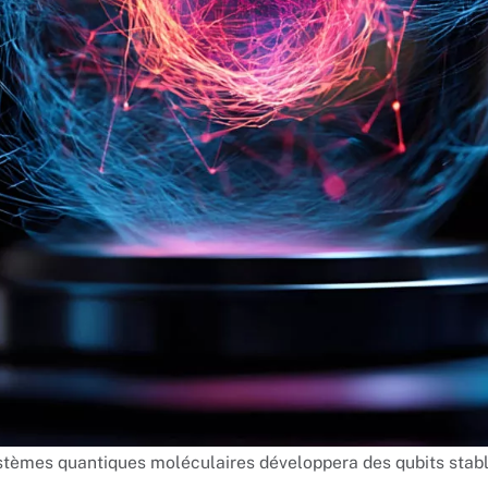
tèmes quantiques moléculaires développera des qubits stable