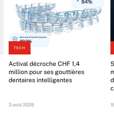
TECH
Actival décroche CHF 1,4
S
million pour ses gouttières
m
dentaires intelligentes
d
c
3 août 2026
1