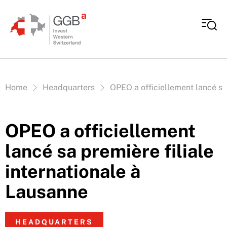
Aller au contenu
Vous êtes ici:
Home
Headquarters
OPEO a officiellement lancé sa 
OPEO a officiellement
lancé sa première filiale
internationale à
Lausanne
HEADQUARTERS