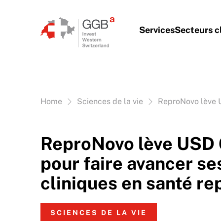
Aller au contenu
Services
Secteurs c
Vous êtes ici:
Home
Sciences de la vie
ReproNovo lève U
ReproNovo lève USD 
pour faire avancer se
cliniques en santé re
SCIENCES DE LA VIE