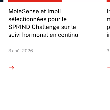
MoleSense et Impli
I
sélectionnées pour le
m
SPRIND Challenge sur le
p
suivi hormonal en continu
i
3 août 2026
3