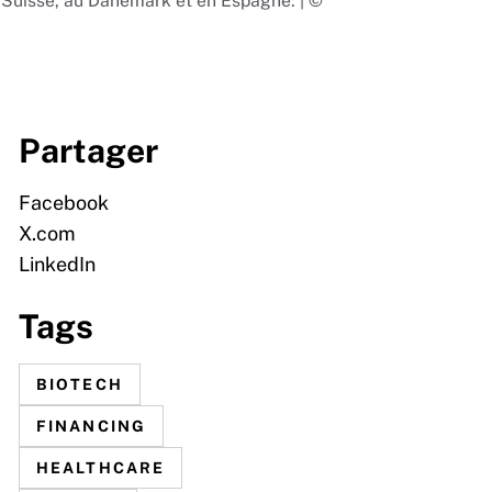
n Suisse, au Danemark et en Espagne. | ©
Partager
Facebook
X.com
LinkedIn
Tags
BIOTECH
FINANCING
HEALTHCARE