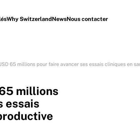
lés
Why Switzerland
News
Nous contacter
SD 65 millions pour faire avancer ses essais cliniques en sa
65 millions
s essais
productive