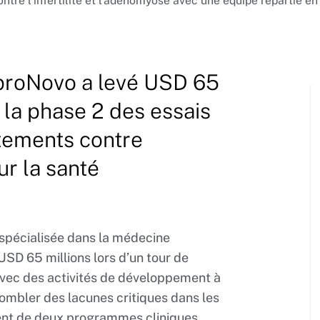
re l’infertilité et l’adénomyose avec une équipe répartie e
proNovo a levé USD 65
 la phase 2 des essais
itements contre
our la santé
spécialisée dans la médecine
USD 65 millions lors d’un tour de
avec des activités de développement à
ombler des lacunes critiques dans les
ement de deux programmes cliniques