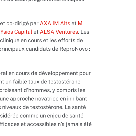
et co-dirigé par
AXA IM Alts
et
M
e
Ysios Capital
et
ALSA Ventures
. Les
linique en cours et les efforts de
x principaux candidats de ReproNovo :
 oral en cours de développement pour
ant un faible taux de testostérone
 croissant d’hommes, y compris les
 une approche novatrice en inhibant
es niveaux de testostérone. La santé
nsidérée comme un enjeu de santé
fficaces et accessibles n’a jamais été