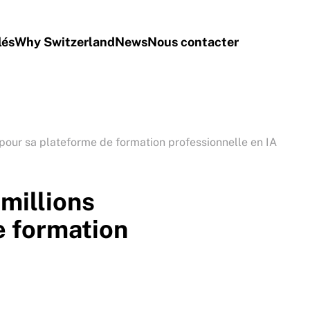
lés
Why Switzerland
News
Nous contacter
 pour sa plateforme de formation professionnelle en IA
millions
e formation