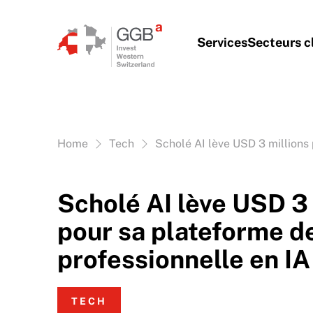
Aller au contenu
Services
Secteurs c
Vous êtes ici:
Home
Tech
Scholé AI lève USD 3 millions
Scholé AI lève USD 3 
pour sa plateforme d
professionnelle en IA
TECH