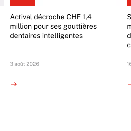
Actival décroche CHF 1,4
S
million pour ses gouttières
m
dentaires intelligentes
d
c
3 août 2026
1