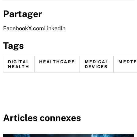
Partager
Facebook
X.com
LinkedIn
Tags
DIGITAL
HEALTHCARE
MEDICAL
MEDT
HEALTH
DEVICES
Articles connexes