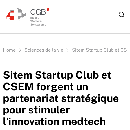
Aller au contenu
Vous êtes ici:
Home
Sciences de la vie
Sitem Startup Club et CSEM
Sitem Startup Club et
CSEM forgent un
partenariat stratégique
pour stimuler
l’innovation medtech