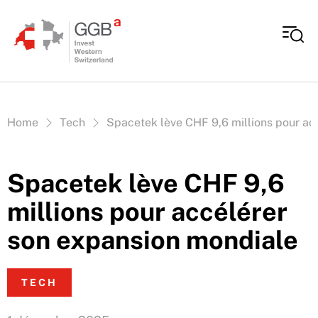
Aller au contenu
Vous êtes ici:
Home
Tech
Spacetek lève CHF 9,6 millions pour ac
Spacetek lève CHF 9,6
millions pour accélérer
son expansion mondiale
TECH