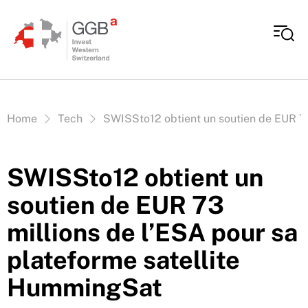
Aller au contenu
Vous êtes ici:
Home
Tech
SWISSto12 obtient un soutien de EUR 73
SWISSto12 obtient un
soutien de EUR 73
millions de l’ESA pour sa
plateforme satellite
HummingSat