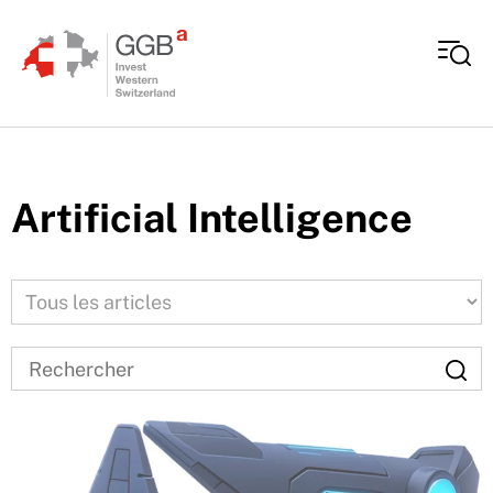
Aller au contenu
Artificial Intelligence