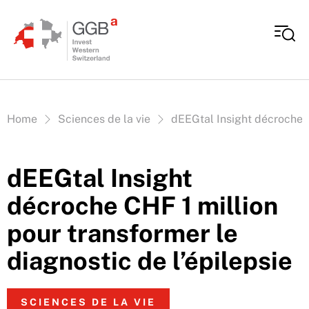
Aller au contenu
Vous êtes ici:
Home
Sciences de la vie
dEEGtal Insight décroche C
dEEGtal Insight
décroche CHF 1 million
pour transformer le
diagnostic de l’épilepsie
SCIENCES DE LA VIE