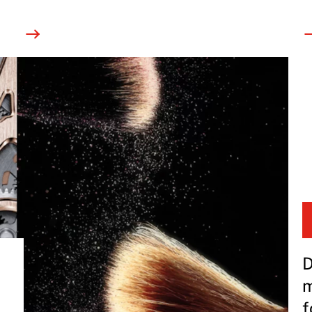
D
m
f