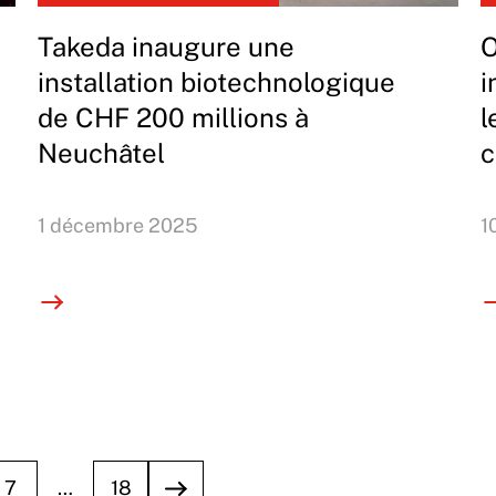
Takeda inaugure une
O
installation biotechnologique
i
de CHF 200 millions à
l
Neuchâtel
c
1 décembre 2025
1
7
…
18