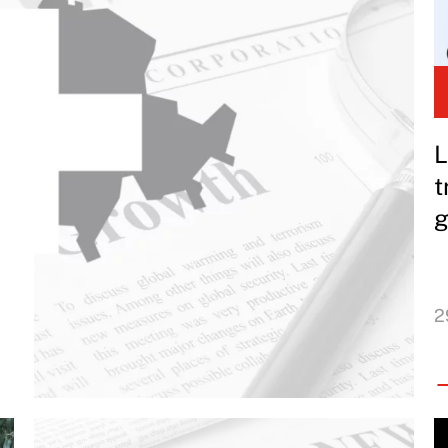
L
t
g
2