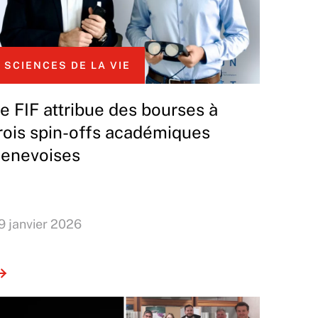
SCIENCES DE LA VIE
e FIF attribue des bourses à
rois spin-offs académiques
enevoises
9 janvier 2026