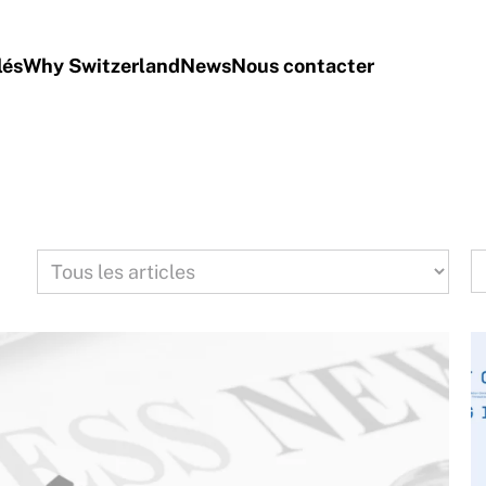
lés
Why Switzerland
News
Nous contacter