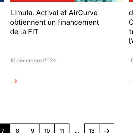
Limula, Actival et AirCurve
d
obtiennent un financement
C
de la FIT
t
l
16 décembre 2024
1
7
8
9
10
11
…
13