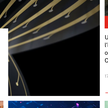
U
l
o
C
1