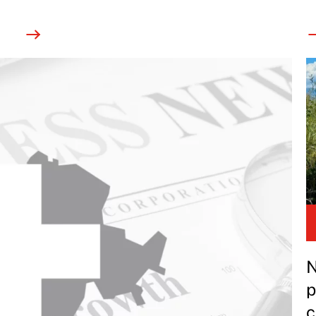
N
p
c