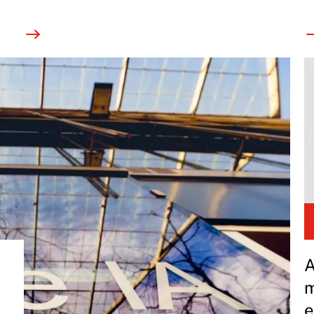
A
m
e