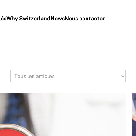
lés
Why Switzerland
News
Nous contacter