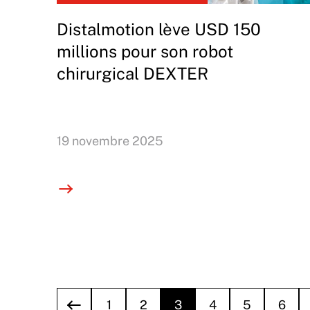
Distalmotion lève USD 150
millions pour son robot
chirurgical DEXTER
19 novembre 2025
1
2
3
4
5
6