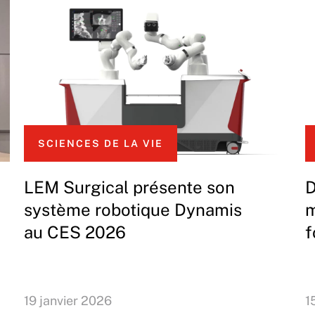
SCIENCES DE LA VIE
LEM Surgical présente son
D
système robotique Dynamis
m
au CES 2026
f
19 janvier 2026
1