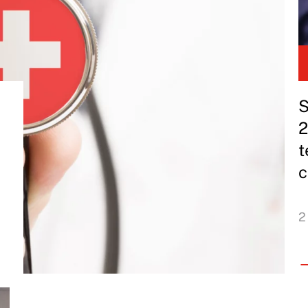
S
2
t
c
2