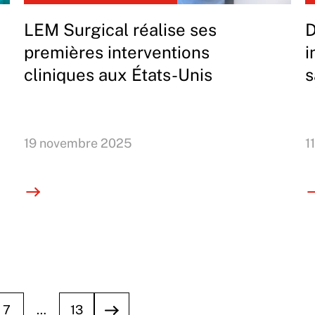
LEM Surgical réalise ses
D
premières interventions
i
cliniques aux États-Unis
s
19 novembre 2025
1
7
…
13