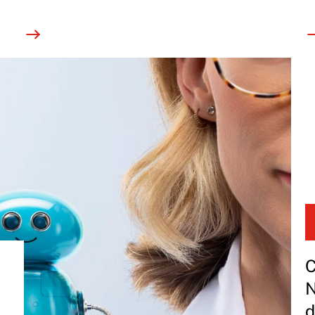
C
N
d