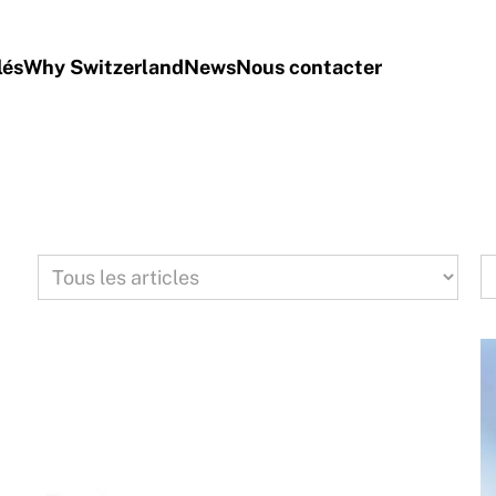
lés
Why Switzerland
News
Nous contacter