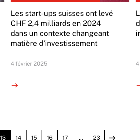
Les start-ups suisses ont levé
L
CHF 2,4 milliards en 2024
d
dans un contexte changeant
i
matière d’investissement
4 février 2025
4
13
14
15
16
17
…
23