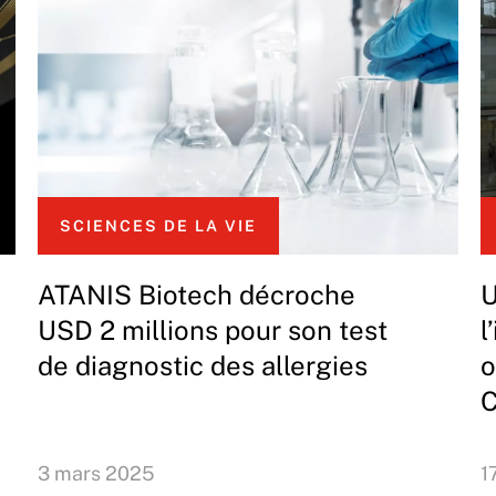
SCIENCES DE LA VIE
ATANIS Biotech décroche
U
USD 2 millions pour son test
l
de diagnostic des allergies
o
C
3 mars 2025
1