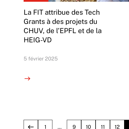
La FIT attribue des Tech
Grants à des projets du
CHUV, de l’EPFL et de la
HEIG-VD
5 février 2025
1
…
9
10
11
12