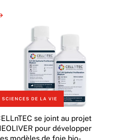
SCIENCES DE LA VIE
ELLnTEC se joint au projet
EOLIVER pour développer
es modèles de foie bio-