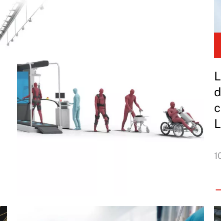
L
d
c
1