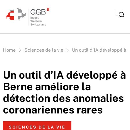
Aller au contenu
Vous êtes ici:
Home
Sciences de la vie
Un outil d’IA développé à 
Un outil d’IA développé à
Berne améliore la
détection des anomalies
coronariennes rares
SCIENCES DE LA VIE