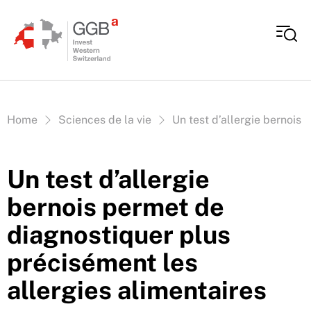
Aller au contenu
Vous êtes ici:
Home
Sciences de la vie
Un test d’allergie bernois
Un test d’allergie
bernois permet de
diagnostiquer plus
précisément les
allergies alimentaires