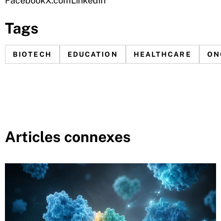
Facebook
X.com
LinkedIn
Tags
BIOTECH
EDUCATION
HEALTHCARE
ON
Articles connexes