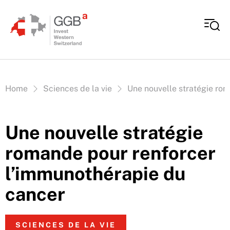
Aller au contenu
Vous êtes ici:
Home
Sciences de la vie
Une nouvelle stratégie ro
Une nouvelle stratégie
romande pour renforcer
l’immunothérapie du
cancer
SCIENCES DE LA VIE