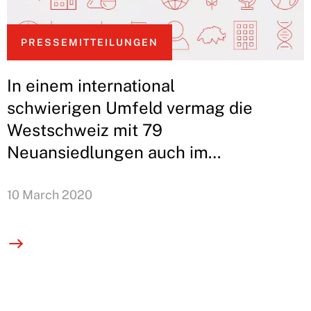
PRESSEMITTEILUNGEN
In einem international
schwierigen Umfeld vermag die
Westschweiz mit 79
Neuansiedlungen auch im
vergangenen Jahr ihre
Standortattraktivität zu
10 March 2020
behaupten. Der sektorielle Ansatz
bewährt sich weiterhin. Nach der
Verstärkung ihrer Präsenz in
China und den Vereinigten
Staaten setzt die GGBa nun auf