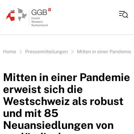
Skip to content
Vous êtes ici:
Home
Pressemitteilungen
Mitten in einer Pandemie 
Mitten in einer Pandemie
erweist sich die
Westschweiz als robust
und mit 85
Neuansiedlungen von