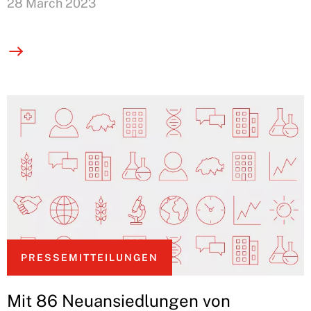
schwierigen internationalen
28 March 2023
Umfeld unter Beweis.
PRESSEMITTEILUNGEN
Mit 86 Neuansiedlungen von