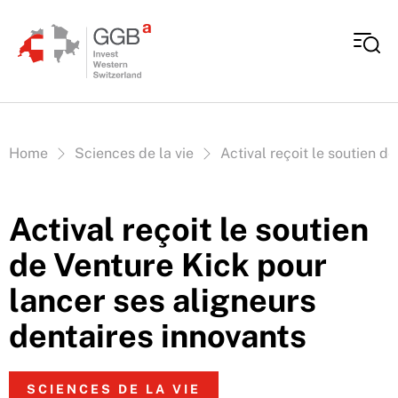
Aller au contenu
Vous êtes ici:
Home
Sciences de la vie
Actival reçoit le soutien d
Actival reçoit le soutien
de Venture Kick pour
lancer ses aligneurs
dentaires innovants
SCIENCES DE LA VIE