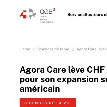
Aller au contenu
Services
Secteurs c
Vous êtes ici:
Home
Sciences de la vie
Agora Care lève 
Agora Care lève CHF 
pour son expansion s
américain
SCIENCES DE LA VIE