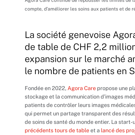
Agora Care continue de repousser les limites de l
compte, d’améliorer les soins aux patients et de r
La société genevoise Agora
de table de CHF 2,2 millio
expansion sur le marché a
le nombre de patients en S
Fondée en 2022,
Agora Care
propose une pla
stockage et la communication d’images méd
patients de contrôler leurs images médicales
qui permet un partage transparent des résult
de soins de santé du monde entier. La start-
précédents tours de table
et a
lancé des proj