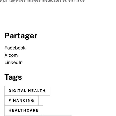
le partage des images médicales et, en fin de
Partager
Facebook
X.com
LinkedIn
Tags
DIGITAL HEALTH
FINANCING
HEALTHCARE