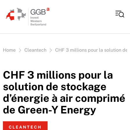
Aller au contenu
Vous êtes ici:
Home
Cleantech
CHF 3 millions pour la solution d
CHF 3 millions pour la
solution de stockage
d’énergie à air comprimé
de Green-Y Energy
CLEANTECH