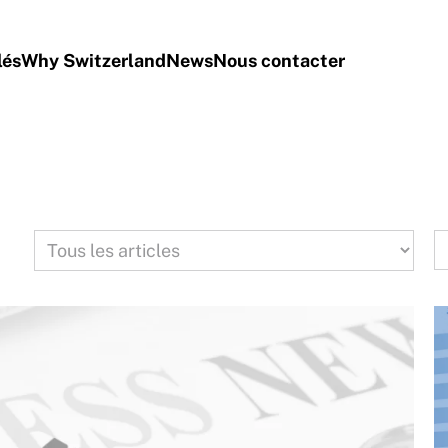
lés
Why Switzerland
News
Nous contacter