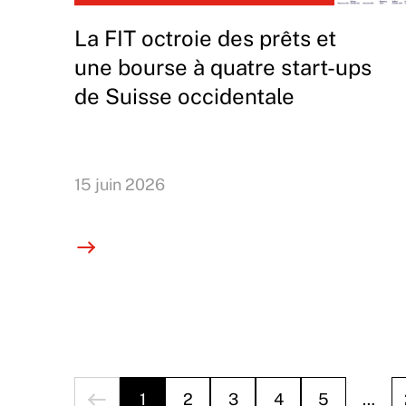
La FIT octroie des prêts et
une bourse à quatre start-ups
de Suisse occidentale
15 juin 2026
1
2
3
4
5
…