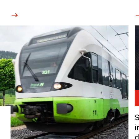
S
i
d