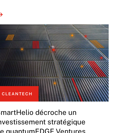
CLEANTECH
martHelio décroche un
nvestissement stratégique
e quantumEDGE Ventures