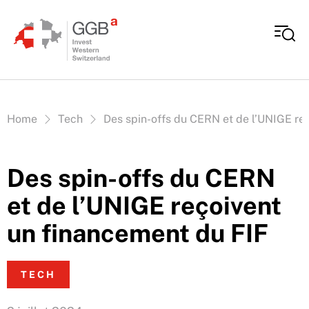
Aller au contenu
Vous êtes ici:
Home
Tech
Des spin-offs du CERN et de l’UNIGE re
Des spin-offs du CERN
et de l’UNIGE reçoivent
un financement du FIF
TECH