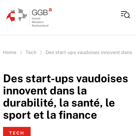
Aller au contenu
Vous êtes ici:
Home
Tech
Des start-ups vaudoises innovent dans la 
Des start-ups vaudoises
innovent dans la
durabilité, la santé, le
sport et la finance
TECH