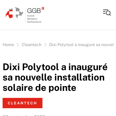
Aller au contenu
Vous êtes ici:
Home
Cleantech
Dixi Polytool a inauguré sa nouvelle
Dixi Polytool a inauguré
sa nouvelle installation
solaire de pointe
CLEANTECH