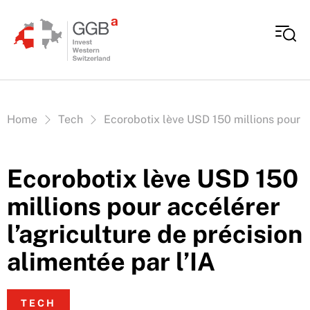
Aller au contenu
Vous êtes ici:
Home
Tech
Ecorobotix lève USD 150 millions pour ac
Ecorobotix lève USD 150
millions pour accélérer
l’agriculture de précision
alimentée par l’IA
TECH